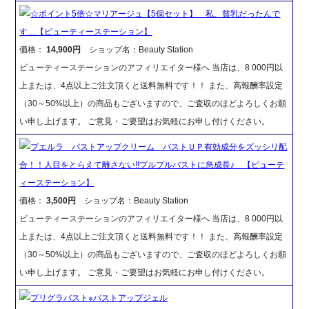
☆ポイント5倍☆マリアージュ【5個セット】 私、貧乳だったんで
す…【ビューティーステーション】
価格：
14,900円
ショップ名：Beauty Station
ビューティーステーションのアフィリエイター様へ 当店は、8 000円以
上または、4点以上ご注文頂くと送料無料です！！ また、高報酬率設定
（30～50%以上）の商品もございますので、ご査収のほどよろしくお願
い申し上げます。 ご意見・ご要望はお気軽にお申し付けください。
プエルラ バストアップクリーム バストＵＰ有効成分をズッシリ配
合！！人目をとらえて離さない!!プルプルバストに急成長♪ 【ビューテ
ィーステーション】
価格：
3,500円
ショップ名：Beauty Station
ビューティーステーションのアフィリエイター様へ 当店は、8 000円以
上または、4点以上ご注文頂くと送料無料です！！ また、高報酬率設定
（30～50%以上）の商品もございますので、ご査収のほどよろしくお願
い申し上げます。 ご意見・ご要望はお気軽にお申し付けください。
プリグラバスト※バストアップジェル