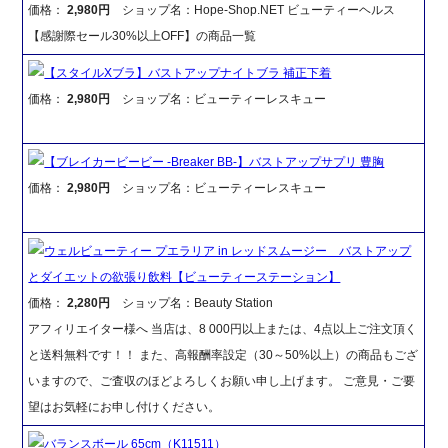
価格：
2,980円
ショップ名：Hope-Shop.NET ビューティーヘルス
【感謝際セール30%以上OFF】の商品一覧
【スタイルXブラ】バストアップナイトブラ 補正下着
価格：
2,980円
ショップ名：ビューティーレスキュー
【ブレイカービービー -Breaker BB-】バストアップサプリ 豊胸
価格：
2,980円
ショップ名：ビューティーレスキュー
ウェルビューティー プエラリア in レッドスムージー バストアップ
とダイエットの欲張り飲料【ビューティーステーション】
価格：
2,280円
ショップ名：Beauty Station
アフィリエイター様へ 当店は、8 000円以上または、4点以上ご注文頂く
と送料無料です！！ また、高報酬率設定（30～50%以上）の商品もござ
いますので、ご査収のほどよろしくお願い申し上げます。 ご意見・ご要
望はお気軽にお申し付けください。
バランスボール 65cm（K11511）