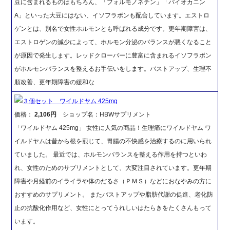
豆に含まれるものはもちろん、「フォルモノネチン」「バイオカニン
A」といった大豆にはない、イソフラボンも配合しています。エストロ
ゲンとは、別名で女性ホルモンとも呼ばれる成分です。更年期障害は、
エストロゲンの減少によって、ホルモン分泌のバランスが悪くなること
が原因で発生します。レッドクローバーに豊富に含まれるイソフラボン
がホルモンバランスを整えるお手伝いをします。バストアップ、生理不
順改善、更年期障害の緩和な
３個セット ワイルドヤム 425mg
価格：
2,106円
ショップ名：HBWサプリメント
「ワイルドヤム 425mg」 女性に人気の商品！生理痛にワイルドヤム ワ
イルドヤムは昔から根を煎じて、胃腸の不快感を治療するのに用いられ
ていました。 最近では、ホルモンバランスを整える作用を持つといわ
れ、女性のためのサプリメントとして、大変注目されています。更年期
障害や月経前のイライラや体のだるさ（ＰＭＳ）などにおなやみの方に
おすすめのサプリメント。 またバストアップや脂肪代謝の促進、老化防
止の抗酸化作用など、女性にとってうれしいはたらきをたくさんもって
います。