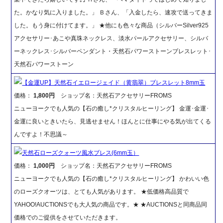
た。かなり気に入りました。」 Ｂさん、「入金したら、速攻で送ってきま
した。もう身に付けてます。」 ★他にも色々な商品（シルバーSilver925
アクセサリー･あこや真珠ネックレス、淡水パールアクセサリー、シルバ
ーネックレス･シルバーペンダント・天然石パワーストーンブレスレット･
天然石パワーストーン
【金運UP】天然石イエロージェイド（黄翡翠）ブレスレット8mm玉
価格：
1,800円
ショップ名：天然石アクセサリーFROMS
ニューヨークでも人気の【石の癒し*クリスタルヒーリング】 金運･金運･
金運に良いときいたら、見逃せません！ほんとに仕事にやる気が出てくる
んですよ！不思議～
天然石ローズクォーツ風水ブレス(6mm玉）
価格：
1,000円
ショップ名：天然石アクセサリーFROMS
ニューヨークでも人気の【石の癒し*クリスタルヒーリング】 かわいい色
のローズクオーツは、とても人気があります。 ★低価格高品質で
YAHOO!AUCTIONSでも大人気の商品です。★ ★AUCTIONSと同商品同
価格でのご提供をさせていただきます。