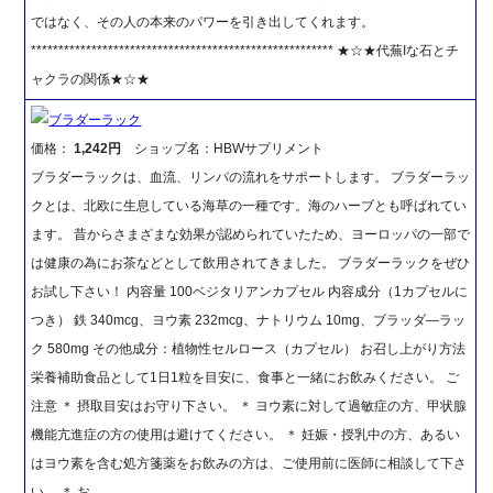
ではなく、その人の本来のパワーを引き出してくれます。
******************************************************* ★☆★代蕪Iな石とチ
ャクラの関係★☆★
ブラダーラック
価格：
1,242円
ショップ名：HBWサプリメント
ブラダーラックは、血流、リンパの流れをサポートします。 ブラダーラッ
クとは、北欧に生息している海草の一種です。海のハーブとも呼ばれてい
ます。 昔からさまざまな効果が認められていたため、ヨーロッパの一部で
は健康の為にお茶などとして飲用されてきました。 ブラダーラックをぜひ
お試し下さい！ 内容量 100ベジタリアンカプセル 内容成分（1カプセルに
つき） 鉄 340mcg、ヨウ素 232mcg、ナトリウム 10mg、ブラッダ―ラッ
ク 580mg その他成分：植物性セルロース（カプセル） お召し上がり方法
栄養補助食品として1日1粒を目安に、食事と一緒にお飲みください。 ご
注意 ＊ 摂取目安はお守り下さい。 ＊ ヨウ素に対して過敏症の方、甲状腺
機能亢進症の方の使用は避けてください。 ＊ 妊娠・授乳中の方、あるい
はヨウ素を含む処方箋薬をお飲みの方は、ご使用前に医師に相談して下さ
い。 ＊ お