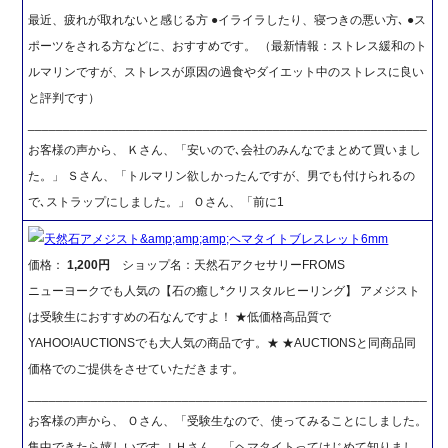
最近、疲れが取れないと感じる方 ●イライラしたり、寝つきの悪い方､ ●ス
ポーツをされる方などに、おすすめです。 （最新情報：ストレス緩和のト
ルマリンですが、ストレスが原因の過食やダイエット中のストレスに良い
と評判です）
_________________________________________________________
お客様の声から、 Ｋさん、「安いので､会社のみんなでまとめて買いまし
た。」 Ｓさん、「トルマリン欲しかったんですが、男でも付けられるの
で､ストラップにしました。」 Ｏさん、「前に1
天然石アメジスト&amp;amp;amp;ヘマタイトブレスレット6mm
価格：
1,200円
ショップ名：天然石アクセサリーFROMS
ニューヨークでも人気の【石の癒し*クリスタルヒーリング】 アメジスト
は受験生におすすめの石なんですよ！ ★低価格高品質で
YAHOO!AUCTIONSでも大人気の商品です。★ ★AUCTIONSと同商品同
価格でのご提供をさせていただきます。
_________________________________________________________
お客様の声から、 Ｏさん、「受験生なので、使ってみることにしました。
集中できたら嬉しいです｡｣ Ｈさん、「ヘマタイトってはじめて知りまし