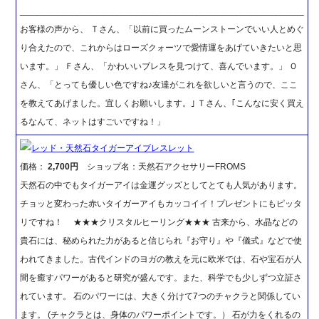
_________________________________________________________
お客様の声から、 Ｔさん、「以前に買ったムーンストーンでいい人とめぐ
り合えたので、これからはローズクォーツで愛情運をあげていきたいと思
います。」 Ｆさん、「かわいいブレスを見つけて、喜んでいます。」 Ｏ
さん、「とっても優しい色ですね♪友達がこれを欲しいと言うので、ここ
を教えてあげました。宜しくお願いします。｣ Ｔさん、｢こんなに安く買え
るなんて、ネットはすごいですね！」
レッド・天然石タイガーアイブレスレット
価格：
2,700円
ショップ名：天然石アクセサリーFROMS
天然石の中でもタイガーアイは金運グッズとしてとても人気があります。
チョッと変わった赤いタイガーアイもカッコイイ！プレゼントにもピッタ
リですね！ ★★★クリスタルヒーリング★★★ 古来から、水晶などの
貴石には、秘められた力があると信じられ『お守り』や『儀式』などで使
われてきました。古代インドのヨガの教えを元に欧米では、石や宝石が人
間を癒すパワーがあると研究が盛んです。また、科学でも少しずつ立証さ
れています。 石のパワーには、大きく分けて7つのチャクラと関係してい
ます。 (チャクラとは、身体のパワーポイントです。） 石が力をくれるの