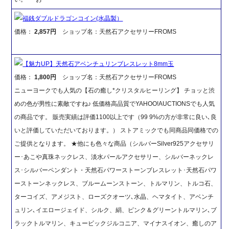
福銭ダブルドラゴンコイン(水晶製）
価格：
2,857円
ショップ名：天然石アクセサリーFROMS
【魅力UP】天然石アベンチュリンブレスレット8mm玉
価格：
1,800円
ショップ名：天然石アクセサリーFROMS
ニューヨークでも人気の【石の癒し*クリスタルヒーリング】 チョッと渋
めの色が男性に素敵ですね♪ 低価格高品質でYAHOO!AUCTIONSでも人気
の商品です。 販売実績は評価1100以上です（99 9%の方が非常に良い､良
いと評価していただいております。） ストアミックでも同商品同価格での
ご提供となります。 ★他にも色々な商品（シルバーSilver925アクセサリ
ー･あこや真珠ネックレス、淡水パールアクセサリー、シルバーネックレ
ス･シルバーペンダント・天然石パワーストーンブレスレット･天然石パワ
ーストーンネックレス、ブルームーンストーン、トルマリン、トルコ石、
ターコイズ、アメジスト、ローズクオーツ､水晶、ヘマタイト、アベンチ
ュリン､イエロージェイド、シルク、絹、ピンク＆グリーントルマリン､ブ
ラックトルマリン、キュービックジルコニア、マイナスイオン、癒しのア