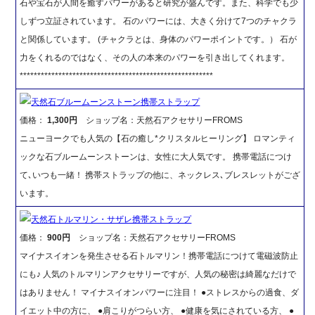
石や宝石が人間を癒すパワーがあると研究が盛んです。また、科学でも少
しずつ立証されています。 石のパワーには、大きく分けて7つのチャクラ
と関係しています。 (チャクラとは、身体のパワーポイントです。） 石が
力をくれるのではなく、その人の本来のパワーを引き出してくれます。
*******************************************************
天然石ブルームーンストーン携帯ストラップ
価格：
1,300円
ショップ名：天然石アクセサリーFROMS
ニューヨークでも人気の【石の癒し*クリスタルヒーリング】 ロマンティ
ックな石ブルームーンストーンは、女性に大人気です。 携帯電話につけ
て､いつも一緒！ 携帯ストラップの他に、ネックレス､ブレスレットがござ
います。
天然石トルマリン・サザレ携帯ストラップ
価格：
900円
ショップ名：天然石アクセサリーFROMS
マイナスイオンを発生させる石トルマリン！携帯電話につけて電磁波防止
にも♪ 人気のトルマリンアクセサリーですが、人気の秘密は綺麗なだけで
はありません！ マイナスイオンパワーに注目！ ●ストレスからの過食、ダ
イエット中の方に、 ●肩こりがつらい方、 ●健康を気にされている方、 ●