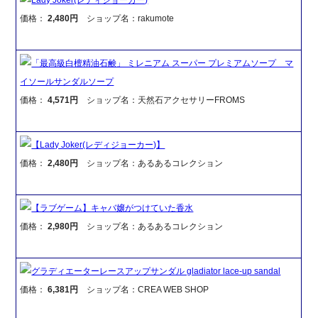
価格：
2,480円
ショップ名：rakumote
「最高級白檀精油石鹸」 ミレニアム スーパー プレミアムソープ マ
イソールサンダルソープ
価格：
4,571円
ショップ名：天然石アクセサリーFROMS
【Lady Joker(レディジョーカー)】
価格：
2,480円
ショップ名：あるあるコレクション
【ラブゲーム】キャバ嬢がつけていた香水
価格：
2,980円
ショップ名：あるあるコレクション
グラディエーターレースアップサンダル gladiator lace-up sandal
価格：
6,381円
ショップ名：CREA WEB SHOP