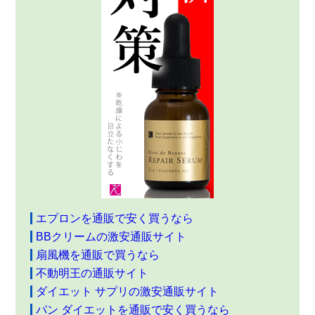
エプロンを通販で安く買うなら
BBクリームの激安通販サイト
扇風機を通販で買うなら
不動明王の通販サイト
ダイエット サプリの激安通販サイト
パン ダイエットを通販で安く買うなら