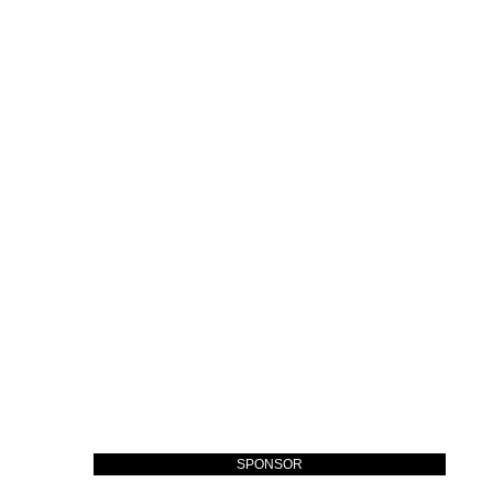
SPONSOR