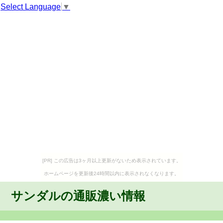
Select Language
▼
[PR] この広告は3ヶ月以上更新がないため表示されています。
ホームページを更新後24時間以内に表示されなくなります。
サンダルの通販濃い情報