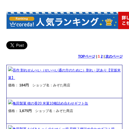
TOPページ
|
1
2
|
次のページ
吾作 割れせんべい（せいべい通の方のために）割れ・訳あり【宮坂米
菓】
価格：
184円
ショップ名：みぞた商店
亀田製菓 穂の香20 米菓10種詰め合わせギフト缶
価格：
1,675円
ショップ名：みぞた商店
亀田製菓 おばあちゃんのおせんべ箱 煎餅７種詰め合わせギフト箱