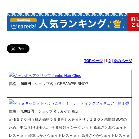
TOPページ
|
1
2
|
次のページ
ジャンボヘアクリップ Jumbo Hair Clips
価格：
905円
ショップ名：CREA WEB SHOP
Ｐｉａキャロットへようこそ！！トレーディングフィギュア 第１弾
価格：
4,002円
ショップ名：みぞた商店
定価５７０円（税込価格５９９円）X９個入り：１ＢＯＸ未開封BOXの
ため、中は 判りません。 全６種類＋シークレット 森原さとみウェイト
レスｖｅｒ 榎本つかさウェイトレスｖｅｒ 高井さやかウェイトレスｖｅ