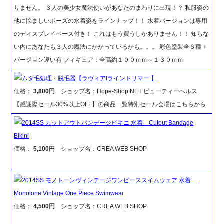
りません。 ３人の美少女魔法使いがあなたのまわりに出現！？ 私服姿の
他に悩ましいポーズの水着姿をラインナップ！！ 水着バージョンは専用
のディスプレイベース付き！ これはもう買うしかありません！！ 知らな
い内にあなたも３人の魔法にかかっているかも。。。 彩色塗装全６種＋
バージョン違い有 フィギュア：全高約１００ｍｍ～１３０ｍｍ
ムダ毛処理・脱毛器【ラヴィアIライントリマー 】
価格：
3,800円
ショップ名：Hope-Shop.NET ビューティーヘルス
【感謝際セール30%以上OFF】の商品一覧特別セール会場はこちらから
2014SS カットアウトバンデージビキニ 水着 Cutout Bandage
Bikini
価格：
5,100円
ショップ名：CREA WEB SHOP
2014SS モノトーンヴィンテージワンピーススイムウェア 水着
Monotone Vintage One Piece Swimwear
価格：
4,500円
ショップ名：CREA WEB SHOP