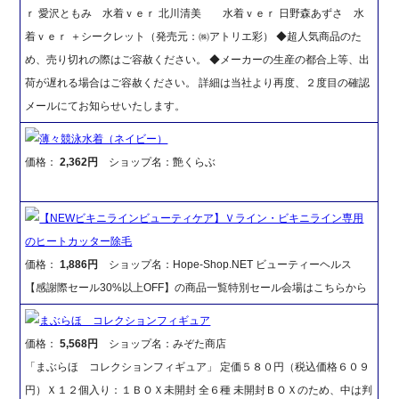
ｒ 愛沢ともみ 水着ｖｅｒ 北川清美 水着ｖｅｒ 日野森あずさ 水
着ｖｅｒ ＋シークレット（発売元：㈱アトリエ彩） ◆超人気商品のた
め、売り切れの際はご容赦ください。 ◆メーカーの生産の都合上等、出
荷が遅れる場合はご容赦ください。 詳細は当社より再度、２度目の確認
メールにてお知らせいたします。
薄々競泳水着（ネイビー）
価格：
2,362円
ショップ名：艶くらぶ
【NEWビキニラインビューティケア】Ｖライン・ビキニライン専用
のヒートカッター除毛
価格：
1,886円
ショップ名：Hope-Shop.NET ビューティーヘルス
【感謝際セール30%以上OFF】の商品一覧特別セール会場はこちらから
まぶらほ コレクションフィギュア
価格：
5,568円
ショップ名：みぞた商店
「まぶらほ コレクションフィギュア」 定価５８０円（税込価格６０９
円）Ｘ１２個入り：１ＢＯＸ未開封 全６種 未開封ＢＯＸのため、中は判