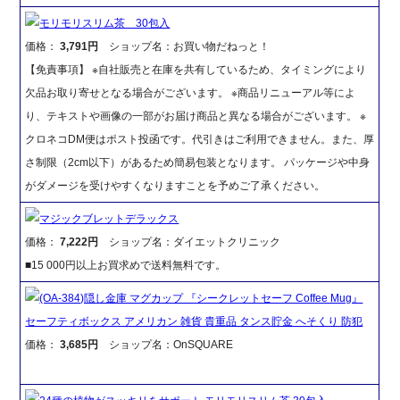
モリモリスリム茶 30包入
価格：
3,791円
ショップ名：お買い物だねっと！
【免責事項】 ※自社販売と在庫を共有しているため、タイミングにより
欠品お取り寄せとなる場合がございます。 ※商品リニューアル等によ
り、テキストや画像の一部がお届け商品と異なる場合がございます。 ※
クロネコDM便はポスト投函です。代引きはご利用できません。また、厚
さ制限（2cm以下）があるため簡易包装となります。 パッケージや中身
がダメージを受けやすくなりますことを予めご了承ください。
マジックブレットデラックス
価格：
7,222円
ショップ名：ダイエットクリニック
■15 000円以上お買求めで送料無料です。
(OA-384)隠し金庫 マグカップ 『シークレットセーフ Coffee Mug』
セーフティボックス アメリカン 雑貨 貴重品 タンス貯金 へそくり 防犯
価格：
3,685円
ショップ名：OnSQUARE