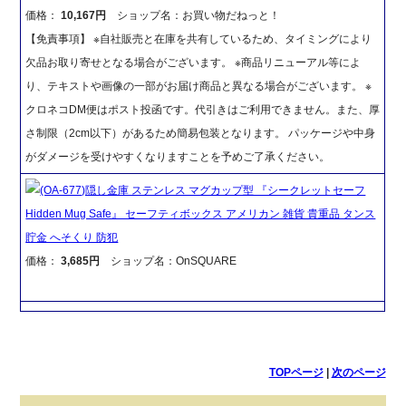
価格：
10,167円
ショップ名：お買い物だねっと！
【免責事項】 ※自社販売と在庫を共有しているため、タイミングにより
欠品お取り寄せとなる場合がございます。 ※商品リニューアル等によ
り、テキストや画像の一部がお届け商品と異なる場合がございます。 ※
クロネコDM便はポスト投函です。代引きはご利用できません。また、厚
さ制限（2cm以下）があるため簡易包装となります。 パッケージや中身
がダメージを受けやすくなりますことを予めご了承ください。
(OA-677)隠し金庫 ステンレス マグカップ型 『シークレットセーフ
Hidden Mug Safe』 セーフティボックス アメリカン 雑貨 貴重品 タンス
貯金 へそくり 防犯
価格：
3,685円
ショップ名：OnSQUARE
TOPページ
|
次のページ