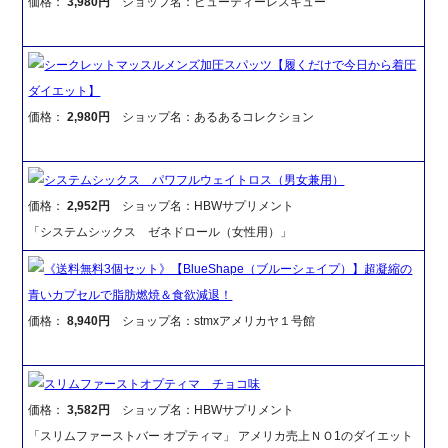
価格：
3,980円
ショップ名：ビューティーレスキュー
シークレットマッスルメンズ加圧スパッツ【履くだけで今日から着圧
ダイエット】
価格：
2,980円
ショップ名：あるあるコレクション
システムシックス パワフルウェイトロス（男女兼用）
価格：
2,952円
ショップ名：HBWサプリメント
「システムシックス ゼネドロール（女性用）」
《送料無料3個セット》【BlueShape（ブルーシェイプ）】超凝縮の
青いカプセルで脂肪燃焼＆食欲減退！
価格：
8,940円
ショップ名：stmxアメリカヤ１号館
スリムファーストオプティマ チョコ味
価格：
3,582円
ショップ名：HBWサプリメント
「スリムファーストバー オプティマ」 アメリカ売上ＮＯ1のダイエット