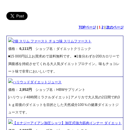
TOPページ
|
1
2
|
次のページ
2個 スリム ファースト チョコ味 スリムファースト
価格：
6,111円
ショップ名：ダイエットクリニック
■15 000円以上お買求めで送料無料です。 ■1食分わずか200カロリーで
満腹感を持続させてくれる大人気ダイエットプロテイン。味もチョコレ
ート味で非常においしいです。
ハリウッドダイエットジュース
価格：
2,952円
ショップ名：HBWサプリメント
[ハリウッド48時間ミラクルダイエット] アメリカで大人気の2日間で約3
ｋｇ前後のダイエットを目的とした天然成分100％の健康ダイエットジ
ュースです。
【エナジーアイアン加圧シャツ】加圧式強力筋肉インナー ダイエット