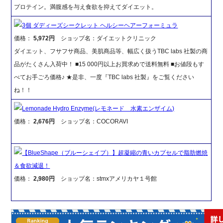
プロテイン。満腹感を与え食欲を抑えてダイエット。
3個 ダディーズシークレット ヘルシーヘアーフォーミュラ
価格：
5,972円
ショップ名：ダイエットクリニック
ダイエット、フサフサ商品、美肌商品等、幅広く扱うTBC labs 社製の商
品がたくさん入荷中！ ■15 000円以上お買求めで送料無料 ■お値段もす
べてお手ごろ価格♪ ★是非、一度『TBC labs 社製』をご覧ください
ね！！
Lemonade Hydro Enzyme(レモネード 水素エンザイム)
価格：
2,676円
ショップ名：COCORAVI
【BlueShape（ブルーシェイプ）】超凝縮の青いカプセルで脂肪燃焼
＆食欲減退！
価格：
2,980円
ショップ名：stmxアメリカヤ１号館