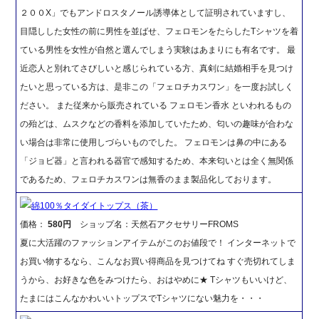
２００X」でもアンドロスタノール誘導体として証明されていますし、
目隠しした女性の前に男性を並ばせ、フェロモンをたらしたTシャツを着
ている男性を女性が自然と選んでしまう実験はあまりにも有名です。 最
近恋人と別れてさびしいと感じられている方、真剣に結婚相手を見つけ
たいと思っている方は、是非この「フェロチカスワン」を一度お試しく
ださい。 また従来から販売されている フェロモン香水 といわれるもの
の殆どは、ムスクなどの香料を添加していたため、匂いの趣味が合わな
い場合は非常に使用しづらいものでした。 フェロモンは鼻の中にある
「ジョビ器」と言われる器官で感知するため、本来匂いとは全く無関係
であるため、フェロチカスワンは無香のまま製品化しております。
綿100％タイダイトップス（茶）
価格：
580円
ショップ名：天然石アクセサリーFROMS
夏に大活躍のファッションアイテムがこのお値段で！ インターネットで
お買い物するなら、こんなお買い得商品を見つけてね すぐ売切れてしま
うから、お好きな色をみつけたら、おはやめに★ Tシャツもいいけど、
たまにはこんなかわいいトップスでTシャツにない魅力を・・・