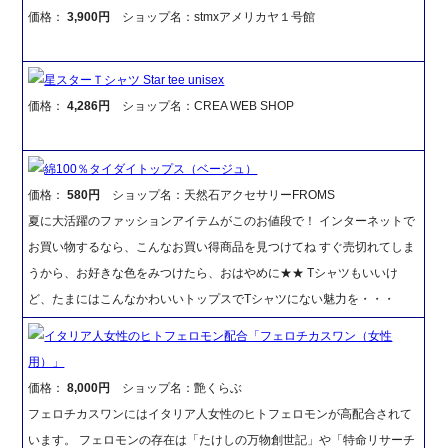
価格：
3,900円
ショップ名：stmxアメリカヤ１号館
星スターＴシャツ Star tee unisex
価格：
4,286円
ショップ名：CREA WEB SHOP
綿100％タイダイトップス（ベージュ）
価格：
580円
ショップ名：天然石アクセサリーFROMS
夏に大活躍のファッションアイテムがこのお値段で！ インターネットで
お買い物するなら、こんなお買い得商品を見つけてね すぐ売切れてしま
うから、お好きな色をみつけたら、おはやめに★★ Tシャツもいいけ
ど、たまにはこんなかわいいトップスでTシャツにない魅力を・・・
イタリア人女性のヒトフェロモン配合「フェロチカスワン（女性
用）」
価格：
8,000円
ショップ名：艶くらぶ
フェロチカスワンにはイタリア人女性のヒトフェロモンが高配合されて
います。 フェロモンの存在は「たけしの万物創世記」や「特命リサーチ