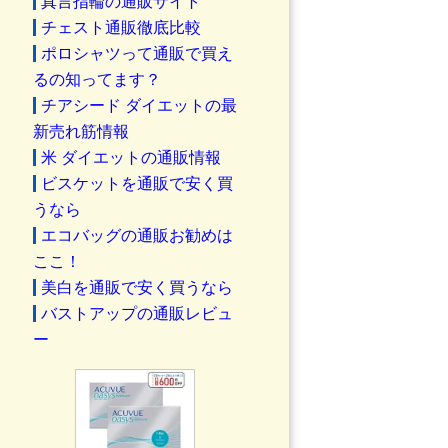
真言指輪の通販サイト
チェスト通販徹底比較
ポロシャツって通販で買え
るの知ってます？
チアシード ダイエットの最
新売れ筋情報
米 ダイエットの通販情報
ビスケットを通販で安く買
うなら
エコバッグの通販お勧めは
ここ！
美白を通販で安く買うなら
バストアップの通販レビュ
ー