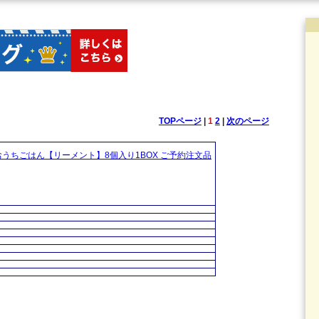
TOPページ
|
1
2
|
次のページ
うちごはん【リーメント】8個入り1BOX ご予約注文品