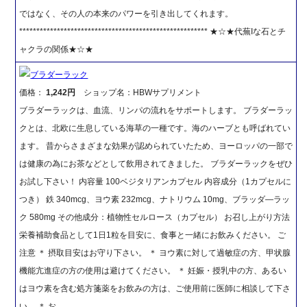
ではなく、その人の本来のパワーを引き出してくれます。
******************************************************* ★☆★代蕪Iな石とチ
ャクラの関係★☆★
ブラダーラック
価格：
1,242円
ショップ名：HBWサプリメント
ブラダーラックは、血流、リンパの流れをサポートします。 ブラダーラッ
クとは、北欧に生息している海草の一種です。海のハーブとも呼ばれてい
ます。 昔からさまざまな効果が認められていたため、ヨーロッパの一部で
は健康の為にお茶などとして飲用されてきました。 ブラダーラックをぜひ
お試し下さい！ 内容量 100ベジタリアンカプセル 内容成分（1カプセルに
つき） 鉄 340mcg、ヨウ素 232mcg、ナトリウム 10mg、ブラッダ―ラッ
ク 580mg その他成分：植物性セルロース（カプセル） お召し上がり方法
栄養補助食品として1日1粒を目安に、食事と一緒にお飲みください。 ご
注意 ＊ 摂取目安はお守り下さい。 ＊ ヨウ素に対して過敏症の方、甲状腺
機能亢進症の方の使用は避けてください。 ＊ 妊娠・授乳中の方、あるい
はヨウ素を含む処方箋薬をお飲みの方は、ご使用前に医師に相談して下さ
い。 ＊ お