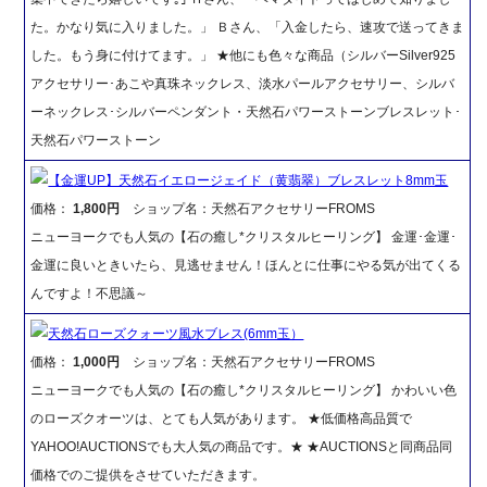
た。かなり気に入りました。」 Ｂさん、「入金したら、速攻で送ってきま
した。もう身に付けてます。」 ★他にも色々な商品（シルバーSilver925
アクセサリー･あこや真珠ネックレス、淡水パールアクセサリー、シルバ
ーネックレス･シルバーペンダント・天然石パワーストーンブレスレット･
天然石パワーストーン
【金運UP】天然石イエロージェイド（黄翡翠）ブレスレット8mm玉
価格：
1,800円
ショップ名：天然石アクセサリーFROMS
ニューヨークでも人気の【石の癒し*クリスタルヒーリング】 金運･金運･
金運に良いときいたら、見逃せません！ほんとに仕事にやる気が出てくる
んですよ！不思議～
天然石ローズクォーツ風水ブレス(6mm玉）
価格：
1,000円
ショップ名：天然石アクセサリーFROMS
ニューヨークでも人気の【石の癒し*クリスタルヒーリング】 かわいい色
のローズクオーツは、とても人気があります。 ★低価格高品質で
YAHOO!AUCTIONSでも大人気の商品です。★ ★AUCTIONSと同商品同
価格でのご提供をさせていただきます。