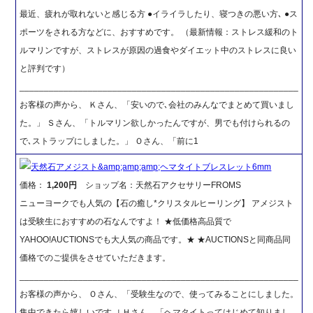
最近、疲れが取れないと感じる方 ●イライラしたり、寝つきの悪い方､ ●ス
ポーツをされる方などに、おすすめです。 （最新情報：ストレス緩和のト
ルマリンですが、ストレスが原因の過食やダイエット中のストレスに良い
と評判です）
_________________________________________________________
お客様の声から、 Ｋさん、「安いので､会社のみんなでまとめて買いまし
た。」 Ｓさん、「トルマリン欲しかったんですが、男でも付けられるの
で､ストラップにしました。」 Ｏさん、「前に1
天然石アメジスト&amp;amp;amp;ヘマタイトブレスレット6mm
価格：
1,200円
ショップ名：天然石アクセサリーFROMS
ニューヨークでも人気の【石の癒し*クリスタルヒーリング】 アメジスト
は受験生におすすめの石なんですよ！ ★低価格高品質で
YAHOO!AUCTIONSでも大人気の商品です。★ ★AUCTIONSと同商品同
価格でのご提供をさせていただきます。
_________________________________________________________
お客様の声から、 Ｏさん、「受験生なので、使ってみることにしました。
集中できたら嬉しいです｡｣ Ｈさん、「ヘマタイトってはじめて知りまし