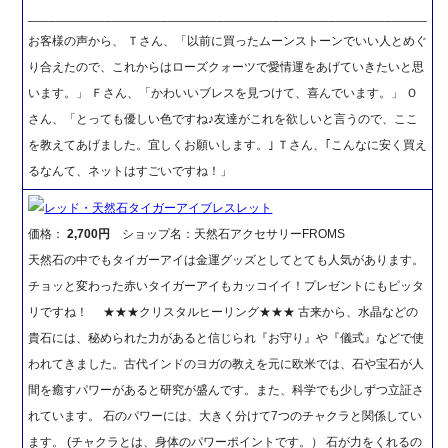
_________________________________________________________
お客様の声から、 Ｔさん、「以前に買ったムーンストーンでいい人とめぐ
り合えたので、これからはローズクォーツで愛情運をあげていきたいと思
います。」 Ｆさん、「かわいいブレスを見つけて、喜んでいます。」 Ｏ
さん、「とっても優しい色ですね♪友達がこれを欲しいと言うので、ここ
を教えてあげました。宜しくお願いします。｣ Ｔさん、｢こんなに安く買え
るなんて、ネットはすごいですね！」
レッド・天然石タイガーアイブレスレット
価格：
2,700円
ショップ名：天然石アクセサリーFROMS
天然石の中でもタイガーアイは金運グッズとしてとても人気があります。
チョッと変わった赤いタイガーアイもカッコイイ！プレゼントにもピッタ
リですね！ ★★★クリスタルヒーリング★★★ 古来から、水晶などの
貴石には、秘められた力があると信じられ『お守り』や『儀式』などで使
われてきました。古代インドのヨガの教えを元に欧米では、石や宝石が人
間を癒すパワーがあると研究が盛んです。また、科学でも少しずつ立証さ
れています。 石のパワーには、大きく分けて7つのチャクラと関係してい
ます。 (チャクラとは、身体のパワーポイントです。） 石が力をくれるの