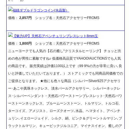
福銭ダブルドラゴンコイン(水晶製）
価格：
2,857円
ショップ名：天然石アクセサリーFROMS
【魅力UP】天然石アベンチュリンブレスレット8mm玉
価格：
1,800円
ショップ名：天然石アクセサリーFROMS
ニューヨークでも人気の【石の癒し*クリスタルヒーリング】 チョッと渋
めの色が男性に素敵ですね♪ 低価格高品質でYAHOO!AUCTIONSでも人気
の商品です。 販売実績は評価1100以上です（99 9%の方が非常に良い､良
いと評価していただいております。） ストアミックでも同商品同価格での
ご提供となります。 ★他にも色々な商品（シルバーSilver925アクセサリ
ー･あこや真珠ネックレス、淡水パールアクセサリー、シルバーネックレ
ス･シルバーペンダント・天然石パワーストーンブレスレット･天然石パワ
ーストーンネックレス、ブルームーンストーン、トルマリン、トルコ石、
ターコイズ、アメジスト、ローズクオーツ､水晶、ヘマタイト、アベンチ
ュリン､イエロージェイド、シルク、絹、ピンク＆グリーントルマリン､ブ
ラックトルマリン、キュービックジルコニア、マイナスイオン、癒しのア