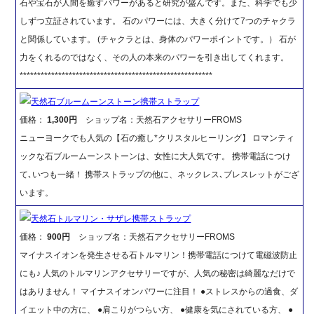
石や宝石が人間を癒すパワーがあると研究が盛んです。また、科学でも少
しずつ立証されています。 石のパワーには、大きく分けて7つのチャクラ
と関係しています。 (チャクラとは、身体のパワーポイントです。） 石が
力をくれるのではなく、その人の本来のパワーを引き出してくれます。
*******************************************************
天然石ブルームーンストーン携帯ストラップ
価格：
1,300円
ショップ名：天然石アクセサリーFROMS
ニューヨークでも人気の【石の癒し*クリスタルヒーリング】 ロマンティ
ックな石ブルームーンストーンは、女性に大人気です。 携帯電話につけ
て､いつも一緒！ 携帯ストラップの他に、ネックレス､ブレスレットがござ
います。
天然石トルマリン・サザレ携帯ストラップ
価格：
900円
ショップ名：天然石アクセサリーFROMS
マイナスイオンを発生させる石トルマリン！携帯電話につけて電磁波防止
にも♪ 人気のトルマリンアクセサリーですが、人気の秘密は綺麗なだけで
はありません！ マイナスイオンパワーに注目！ ●ストレスからの過食、ダ
イエット中の方に、 ●肩こりがつらい方、 ●健康を気にされている方、 ●