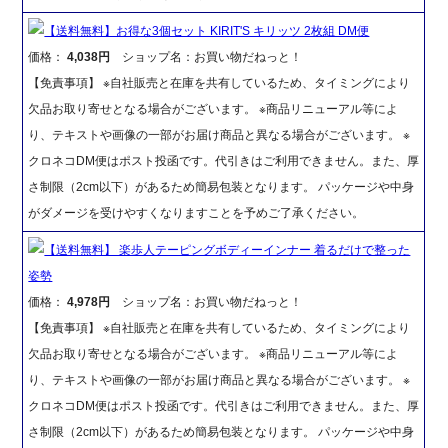
【送料無料】お得な3個セット KIRIT'S キリッツ 2枚組 DM便
価格：
4,038円
ショップ名：お買い物だねっと！
【免責事項】 ※自社販売と在庫を共有しているため、タイミングにより
欠品お取り寄せとなる場合がございます。 ※商品リニューアル等によ
り、テキストや画像の一部がお届け商品と異なる場合がございます。 ※
クロネコDM便はポスト投函です。代引きはご利用できません。また、厚
さ制限（2cm以下）があるため簡易包装となります。 パッケージや中身
がダメージを受けやすくなりますことを予めご了承ください。
【送料無料】 楽歩人テーピングボディーインナー 着るだけで整った
姿勢
価格：
4,978円
ショップ名：お買い物だねっと！
【免責事項】 ※自社販売と在庫を共有しているため、タイミングにより
欠品お取り寄せとなる場合がございます。 ※商品リニューアル等によ
り、テキストや画像の一部がお届け商品と異なる場合がございます。 ※
クロネコDM便はポスト投函です。代引きはご利用できません。また、厚
さ制限（2cm以下）があるため簡易包装となります。 パッケージや中身