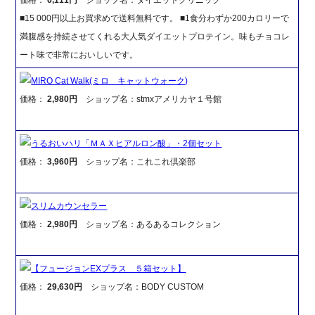
■15 000円以上お買求めで送料無料です。 ■1食分わずか200カロリーで
満腹感を持続させてくれる大人気ダイエットプロテイン。味もチョコレ
ート味で非常においしいです。
MIRO Cat Walk(ミロ キャットウォーク)
価格：
2,980円
ショップ名：stmxアメリカヤ１号館
うるおいハリ「ＭＡＸヒアルロン酸」・2個セット
価格：
3,960円
ショップ名：これこれ倶楽部
スリムカウンセラー
価格：
2,980円
ショップ名：あるあるコレクション
【フュージョンEXプラス ５箱セット】
価格：
29,630円
ショップ名：BODY CUSTOM