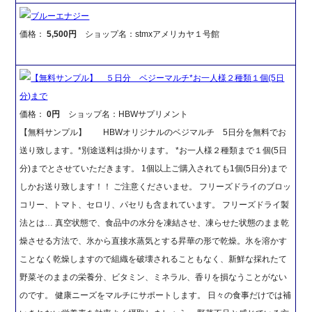
ブルーエナジー
価格：
5,500円
ショップ名：stmxアメリカヤ１号館
【無料サンプル】 ５日分 ベジーマルチ*お一人様２種類１個(5日
分)まで
価格：
0円
ショップ名：HBWサプリメント
【無料サンプル】 HBWオリジナルのベジマルチ 5日分を無料でお
送り致します。*別途送料は掛かります。 *お一人様２種類まで１個(5日
分)までとさせていただきます。 1個以上ご購入されても1個(5日分)まで
しかお送り致します！！ ご注意くださいませ。 フリーズドライのブロッ
コリー、トマト、セロリ、パセリも含まれています。 フリーズドライ製
法とは… 真空状態で、食品中の水分を凍結させ、凍らせた状態のまま乾
燥させる方法で、氷から直接水蒸気とする昇華の形で乾燥。氷を溶かす
ことなく乾燥しますので組織を破壊されることもなく、新鮮な採れたて
野菜そのままの栄養分、ビタミン、ミネラル、香りを損なうことがない
のです。 健康ニーズをマルチにサポートします。 日々の食事だけでは補