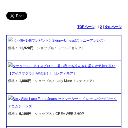
TOPページ
|
1
2
|
次のページ
《４個+１個プレゼント》Skinny-Unless(スキニーアンレス)
価格：
11,920円
ショップ名：ワールドセレクト
タオクール アイスピロー 暑い夜でも冷んやり柔らか気持ち良い
【アイスマクラ】が登場！！【レディモア】
価格：
1,886円
ショップ名：Lady More〈レディモア〉
Sexy Side Lace Floral Jeans セクシーなサイド レースパッチワーク
デニムジーンズ
価格：
6,100円
ショップ名：CREA WEB SHOP